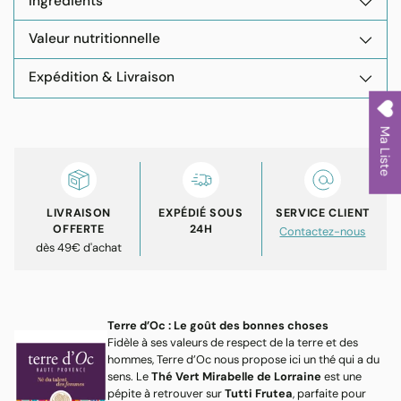
Ingrédients
Valeur nutritionnelle
Expédition & Livraison
Ajouter
Ma Liste
un
produit
à
votre
LIVRAISON
EXPÉDIÉ SOUS
SERVICE CLIENT
panier
OFFERTE
24H
Contactez-nous
dès 49€ d'achat
Terre d’Oc : Le goût des bonnes choses
Fidèle à ses valeurs de respect de la terre et des
hommes, Terre d’Oc nous propose ici un thé qui a du
sens. Le
Thé Vert Mirabelle de Lorraine
est une
pépite à retrouver sur
Tutti Frutea
, parfaite pour