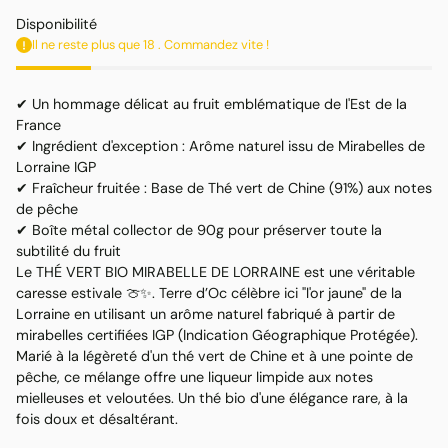
habituel
Disponibilité
Il ne reste plus que 18 . Commandez vite !
✔ Un hommage délicat au fruit emblématique de l'Est de la
France
✔ Ingrédient d'exception : Arôme naturel issu de Mirabelles de
Lorraine IGP
✔ Fraîcheur fruitée : Base de Thé vert de Chine (91%) aux notes
de pêche
✔ Boîte métal collector de 90g pour préserver toute la
subtilité du fruit
Le THÉ VERT BIO MIRABELLE DE LORRAINE est une véritable
caresse estivale 🍈✨. Terre d’Oc célèbre ici "l'or jaune" de la
Lorraine en utilisant un arôme naturel fabriqué à partir de
mirabelles certifiées IGP (Indication Géographique Protégée).
Marié à la légèreté d'un thé vert de Chine et à une pointe de
pêche, ce mélange offre une liqueur limpide aux notes
mielleuses et veloutées. Un thé bio d'une élégance rare, à la
fois doux et désaltérant.