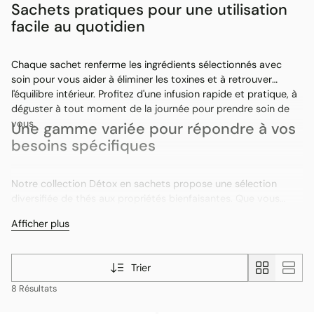
Sachets pratiques pour une utilisation
facile au quotidien
Chaque sachet renferme les ingrédients sélectionnés avec
soin pour vous aider à éliminer les toxines et à retrouver
l'équilibre intérieur. Profitez d'une infusion rapide et pratique, à
déguster à tout moment de la journée pour prendre soin de
vous.
Une gamme variée pour répondre à vos
besoins spécifiques
Notre collection Détox en sachets propose une sélection
diversifiée de thés aux propriétés bienfaisantes. Que vous
cherchiez à stimuler votre digestion, booster votre système
Afficher plus
immunitaire ou simplement vous relaxer, vous trouverez le thé
parfait pour accompagner votre démarche de bien-être.
Trier
8 Résultats