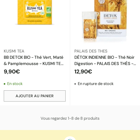
KUSMI TEA
PALAIS DES THES
BB DETOX BIO - Thé Vert, Maté
DÉTOX INDIENNE BIO - Thé Noir
& Pamplemousse - KUSMI TEA
Digestion - PALAIS DES THÉS -
(20 SACHETS)
20 Mousselines
9,90€
12,90€
En stock
En rupture de stock
AJOUTER AU PANIER
Quantité
Vous regardez 1-8 de 8 produits