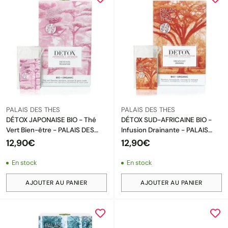
PALAIS DES THES
PALAIS DES THES
DÉTOX JAPONAISE BIO - Thé
DÉTOX SUD-AFRICAINE BIO -
Vert Bien-être - PALAIS DES
Infusion Drainante - PALAIS
THÉS - 20 Mousselines
DES THÉS - 20 Mousselines
12,90€
12,90€
En stock
En stock
AJOUTER AU PANIER
AJOUTER AU PANIER
Quantité
Quantité