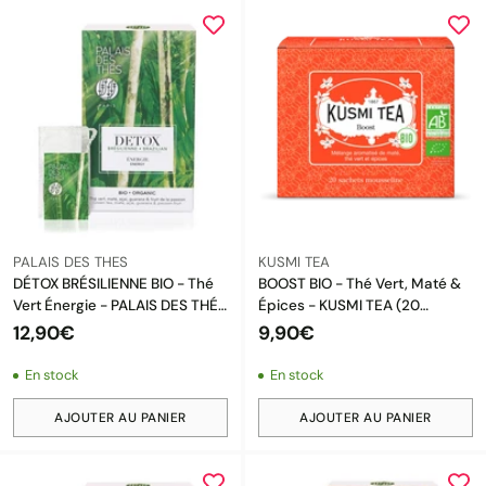
PALAIS DES THES
KUSMI TEA
DÉTOX BRÉSILIENNE BIO - Thé
BOOST BIO - Thé Vert, Maté &
Vert Énergie - PALAIS DES THÉS
Épices - KUSMI TEA (20
- 20 Mousselines
SACHETS)
12,90€
9,90€
En stock
En stock
AJOUTER AU PANIER
AJOUTER AU PANIER
Quantité
Quantité