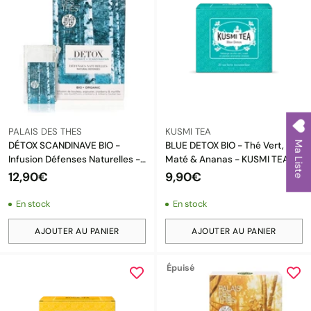
PALAIS DES THES
KUSMI TEA
Ma Liste
DÉTOX SCANDINAVE BIO -
BLUE DETOX BIO - Thé Vert,
Infusion Défenses Naturelles -
Maté & Ananas - KUSMI TEA
PALAIS DES THÉS - 20
(20 SACHETS)
12,90€
9,90€
Mousselines
En stock
En stock
AJOUTER AU PANIER
AJOUTER AU PANIER
Quantité
Quantité
Épuisé