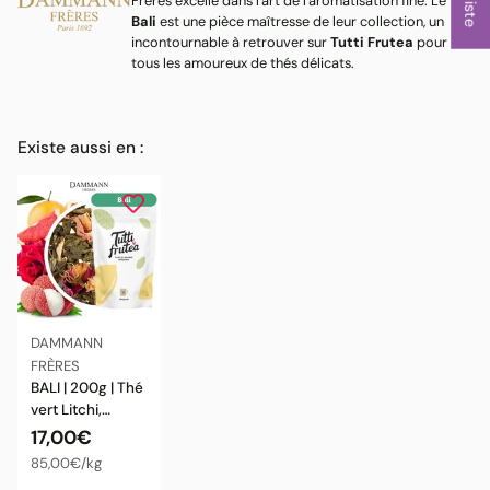
Frères excelle dans l'art de l'aromatisation fine. Le
Bali
est une pièce maîtresse de leur collection, un
incontournable à retrouver sur
Tutti Frutea
pour
tous les amoureux de thés délicats.
Existe aussi en :
DAMMANN
FRÈRES
BALI | 200g | Thé
vert Litchi,
Pamplemousse
17,00€
et Rose |
Prix
par
85,00€
/
kg
DAMMANN
unitaire