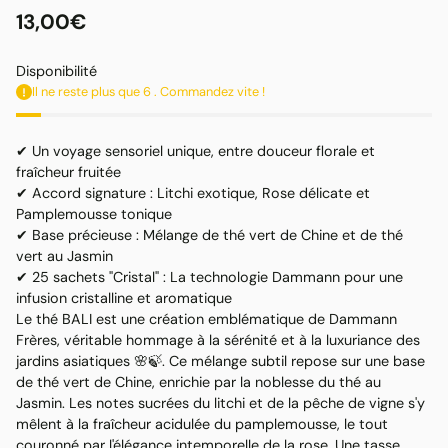
13,00€
Prix
habituel
Disponibilité
Il ne reste plus que 6 . Commandez vite !
✔ Un voyage sensoriel unique, entre douceur florale et
fraîcheur fruitée
✔ Accord signature : Litchi exotique, Rose délicate et
Pamplemousse tonique
✔ Base précieuse : Mélange de thé vert de Chine et de thé
vert au Jasmin
✔ 25 sachets "Cristal" : La technologie Dammann pour une
infusion cristalline et aromatique
Le thé BALI est une création emblématique de Dammann
Frères, véritable hommage à la sérénité et à la luxuriance des
jardins asiatiques 🌸🍃. Ce mélange subtil repose sur une base
de thé vert de Chine, enrichie par la noblesse du thé au
Jasmin. Les notes sucrées du litchi et de la pêche de vigne s'y
mêlent à la fraîcheur acidulée du pamplemousse, le tout
couronné par l'élégance intemporelle de la rose. Une tasse