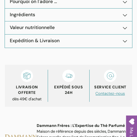
Pourquoi on l'adore ...
Ingrédients
Valeur nutritionnelle
Expédition & Livraison
Ajouter
un
produit
à
votre
LIVRAISON
EXPÉDIÉ SOUS
SERVICE CLIENT
panier
OFFERTE
24H
Contactez-nous
dès 49€ d'achat
Dammann Frères : L'Expertise du Thé Parfumé
Ma Liste
Maison de référence depuis des siècles, Dammann