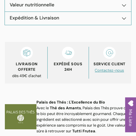
Valeur nutritionnelle
Expédition & Livraison
Ajouter
un
produit
à
votre
LIVRAISON
EXPÉDIÉ SOUS
SERVICE CLIENT
panier
OFFERTE
24H
Contactez-nous
dès 49€ d'achat
Palais des Thés : L'Excellence du Bio
Avec le
Thé des Amants
, Palais des Thés prouve que
Ma Liste
le bio peut être incroyablement gourmand. Chaque
ingrédient est sélectionné avec soin pour offrir une
expérience sans compromis sur le goût. Une valeur
sûre à retrouver sur
Tutti Frutea
.