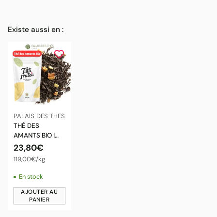
Existe aussi en :
PALAIS DES THES
THÉ DES
AMANTS BIO |
200g | Thé Noir
23,80€
PALAIS DES
Prix
par
119,00€
/
kg
THÉS | Épices &
unitaire
Fruits
En stock
AJOUTER AU
PANIER
Quantité