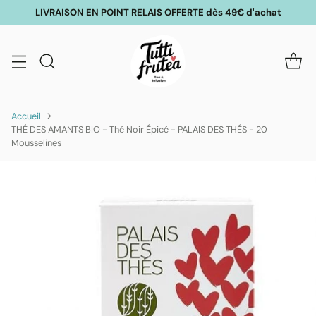
LIVRAISON EN POINT RELAIS OFFERTE dès 49€ d'achat
Accueil
THÉ DES AMANTS BIO - Thé Noir Épicé - PALAIS DES THÉS - 20
Mousselines