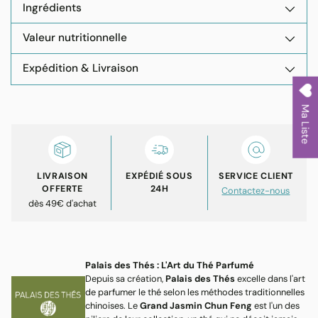
Ingrédients
Valeur nutritionnelle
Expédition & Livraison
Ajouter
Ma Liste
un
produit
à
votre
LIVRAISON
EXPÉDIÉ SOUS
SERVICE CLIENT
panier
OFFERTE
24H
Contactez-nous
dès 49€ d'achat
Palais des Thés : L'Art du Thé Parfumé
Depuis sa création,
Palais des Thés
excelle dans l'art
de parfumer le thé selon les méthodes traditionnelles
chinoises. Le
Grand Jasmin Chun Feng
est l'un des