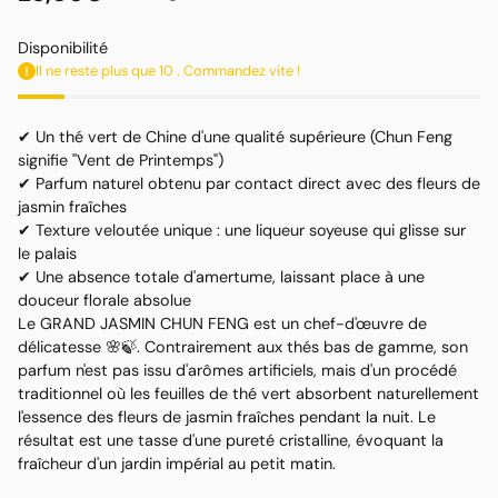
Prix
unitaire
habituel
Disponibilité
Il ne reste plus que 10 . Commandez vite !
✔ Un thé vert de Chine d'une qualité supérieure (Chun Feng
signifie "Vent de Printemps")
✔ Parfum naturel obtenu par contact direct avec des fleurs de
jasmin fraîches
✔ Texture veloutée unique : une liqueur soyeuse qui glisse sur
le palais
✔ Une absence totale d'amertume, laissant place à une
douceur florale absolue
Le GRAND JASMIN CHUN FENG est un chef-d'œuvre de
délicatesse 🌸🍃. Contrairement aux thés bas de gamme, son
parfum n'est pas issu d'arômes artificiels, mais d'un procédé
traditionnel où les feuilles de thé vert absorbent naturellement
l'essence des fleurs de jasmin fraîches pendant la nuit. Le
résultat est une tasse d'une pureté cristalline, évoquant la
fraîcheur d'un jardin impérial au petit matin.