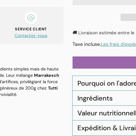
SERVICE CLIENT
🚚 Livraison estimée entre le
Contactez-nous
Taxe incluse.
Les frais d'expé
édients simples mais de haute
nde. Leur mélange
Marrakesch
Pourquoi on l'adore 
artifices, privilégiant la force
t généreux de 200g chez
Tutti
ivialité.
Ingrédients
Valeur nutritionnel
Expédition & Livra