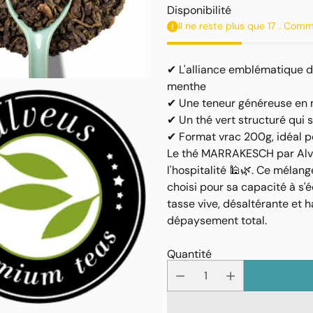
unitaire
habituel
Disponibilité
Il ne reste plus que 17 . Com
✔ L'alliance emblématique d
menthe
✔ Une teneur généreuse en m
✔ Un thé vert structuré qui 
✔ Format vrac 200g, idéal po
Le thé MARRAKESCH par Alveu
l'hospitalité 🕌🌿. Ce mélang
choisi pour sa capacité à s'
tasse vive, désaltérante et 
dépaysement total.
Quantité