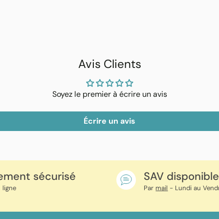
Ajouter
un
produit
à
Avis Clients
votre
panier
Soyez le premier à écrire un avis
Écrire un avis
ement sécurisé
SAV disponibl
 ligne
Par
mail
- Lundi au Vend