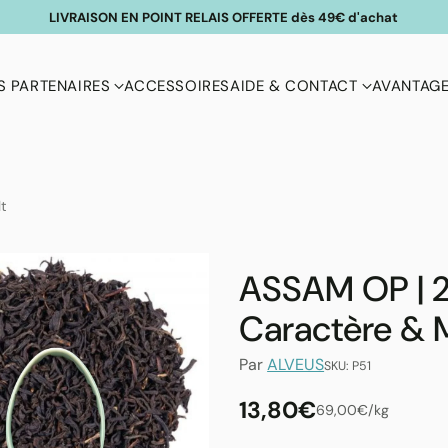
LIVRAISON EN POINT RELAIS OFFERTE dès 49€ d'achat
 PARTENAIRES
ACCESSOIRES
AIDE & CONTACT
AVANTAGE
lt
ASSAM OP | 2
Caractère & 
Par
ALVEUS
SKU: P51
13,80€
par
Prix
69,00€
/
kg
Prix