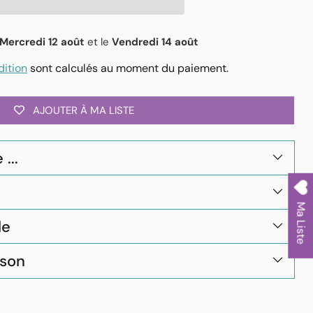
Mercredi 12 août
et le
Vendredi 14 août
dition
sont calculés au moment du paiement.
AJOUTER À MA LISTE
...
Ma Liste
le
ison