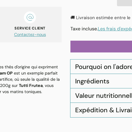
🚚 Livraison estimée entre le
Taxe incluse.
Les frais d'expé
SERVICE CLIENT
Contactez-nous
Pourquoi on l'adore 
s thés d'origine qui expriment
am OP
est un exemple parfait
tifice, où seule la qualité de la
Ingrédients
t 200g sur
Tutti Frutea
, vous
r vos matins toniques.
Valeur nutritionnel
Expédition & Livra
Ajouter