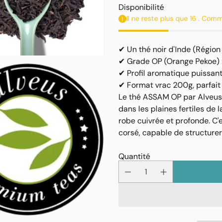
unitaire
habituel
Disponibilité
Il ne reste plus que 16 . Com
✔ Un thé noir d'Inde (Région
✔ Grade OP (Orange Pekoe) : 
✔ Profil aromatique puissant
✔ Format vrac 200g, parfait 
Le thé ASSAM OP par Alveus e
dans les plaines fertiles de l
robe cuivrée et profonde. C'
corsé, capable de structurer
Quantité