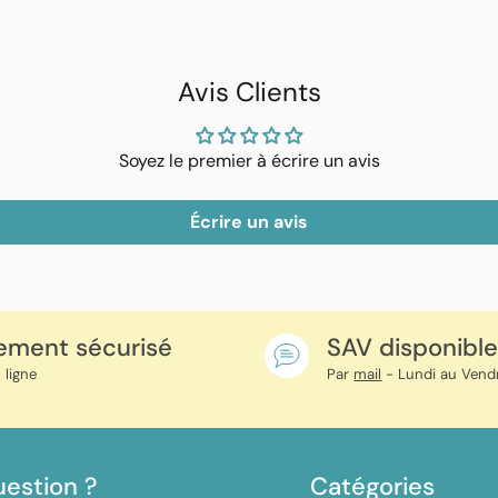
un
produit
à
Avis Clients
votre
panier
Soyez le premier à écrire un avis
Écrire un avis
ement sécurisé
SAV disponibl
 ligne
Par
mail
- Lundi au Vend
estion ?
Catégories