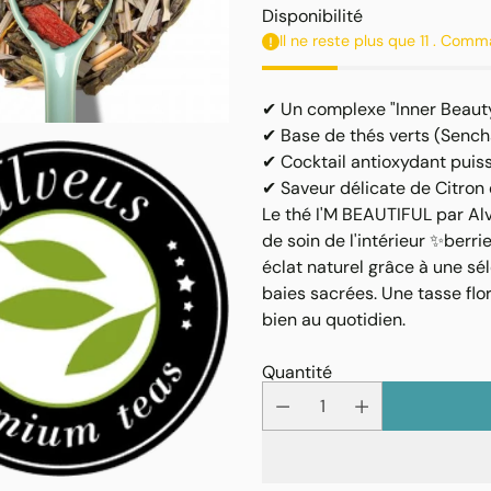
unitaire
habituel
Disponibilité
Il ne reste plus que 11 . Comm
✔ Un complexe "Inner Beauty
✔ Base de thés verts (Sench
✔ Cocktail antioxydant puissa
✔ Saveur délicate de Citron 
Le thé I'M BEAUTIFUL par Alve
de soin de l'intérieur ✨berr
éclat naturel grâce à une s
baies sacrées. Une tasse flor
bien au quotidien.
Quantité