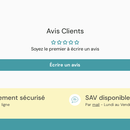
Ajouter
un
produit
à
Avis Clients
votre
panier
Soyez le premier à écrire un avis
Écrire un avis
ement sécurisé
SAV disponibl
 ligne
Par
mail
- Lundi au Vend