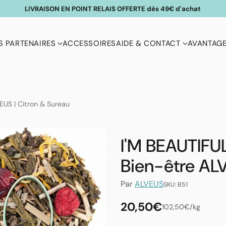
LIVRAISON EN POINT RELAIS OFFERTE dès 49€ d'achat
 PARTENAIRES
ACCESSOIRES
AIDE & CONTACT
AVANTAGE
EUS | Citron & Sureau
I'M BEAUTIFUL
Bien-être ALV
Par
ALVEUS
SKU: B51
20,50€
par
Prix
102,50€
/
kg
Prix