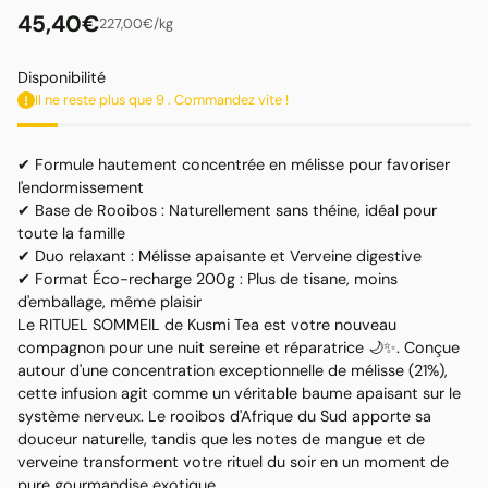
45,40€
par
Prix
227,00€
/
kg
Prix
unitaire
habituel
Disponibilité
Il ne reste plus que 9 . Commandez vite !
✔ Formule hautement concentrée en mélisse pour favoriser
l'endormissement
✔ Base de Rooibos : Naturellement sans théine, idéal pour
toute la famille
✔ Duo relaxant : Mélisse apaisante et Verveine digestive
✔ Format Éco-recharge 200g : Plus de tisane, moins
d'emballage, même plaisir
Le RITUEL SOMMEIL de Kusmi Tea est votre nouveau
compagnon pour une nuit sereine et réparatrice 🌙✨. Conçue
autour d'une concentration exceptionnelle de mélisse (21%),
cette infusion agit comme un véritable baume apaisant sur le
système nerveux. Le rooibos d'Afrique du Sud apporte sa
douceur naturelle, tandis que les notes de mangue et de
verveine transforment votre rituel du soir en un moment de
pure gourmandise exotique.