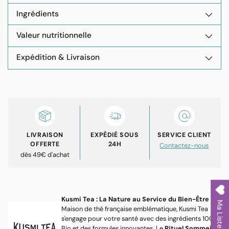
Ingrédients
Valeur nutritionnelle
Expédition & Livraison
Ajouter
un
produit
à
votre
LIVRAISON
EXPÉDIÉ SOUS
SERVICE CLIENT
panier
OFFERTE
24H
Contactez-nous
dès 49€ d'achat
Kusmi Tea : La Nature au Service du Bien-Être
Ma Liste
Maison de thé française emblématique, Kusmi Tea
s'engage pour votre santé avec des ingrédients 100%
Bio et des formules innovantes. Le
Rituel Sommeil