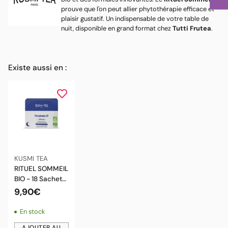
prouve que l'on peut allier phytothérapie efficace et
plaisir gustatif. Un indispensable de votre table de
nuit, disponible en grand format chez
Tutti Frutea
.
Existe aussi en :
KUSMI TEA
RITUEL SOMMEIL
BIO - 18 Sachets
- Rooibos,
9,90€
Mélisse &
Verveine -
En stock
KUSMI TEA
AJOUTER AU