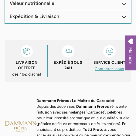
Valeur nutritionnelle
Expédition & Livraison
Ajouter
un
produit
Ma Liste
à
votre
LIVRAISON
EXPÉDIÉ SOUS
SERVICE CLIENT
panier
OFFERTE
24H
Contactez-nous
dès 49€ d'achat
Dammann Frères : Le Maître du Carcadet
Depuis des décennies,
Dammann Frères
réinvente
l'infusion avec ses mélanges "Carcadet", célèbres
pour leur intensité aromatique et leur qualité visuelle
(pétales de fleurs et morceaux de fruits entiers). En
choisissant ce produit sur
Tutti Frutea
, vous
accédez au savoir-faire d'une maison d'exception qui