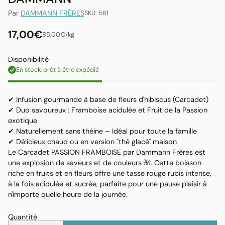
Par
DAMMANN FRÈRES
SKU: 561
17,00€
par
Prix
85,00€
/
kg
Prix
unitaire
habituel
Disponibilité
En stock, prêt à être expédié
✔ Infusion gourmande à base de fleurs d'hibiscus (Carcadet)
✔ Duo savoureux : Framboise acidulée et Fruit de la Passion
exotique
✔ Naturellement sans théine – Idéal pour toute la famille
✔ Délicieux chaud ou en version "thé glacé" maison
Le Carcadet PASSION FRAMBOISE par Dammann Frères est
une explosion de saveurs et de couleurs 🌺. Cette boisson
riche en fruits et en fleurs offre une tasse rouge rubis intense,
à la fois acidulée et sucrée, parfaite pour une pause plaisir à
n'importe quelle heure de la journée.
Quantité